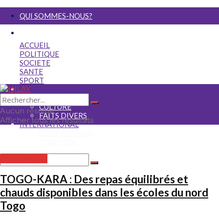
QUI SOMMES-NOUS?
NOUS ECRIRE
ACCUEIL
POLITIQUE
SOCIETE
SANTE
SPORT
ECONOMIE
MEDIA
CULTURE
Aucun résultat
FAITS DIVERS
Afficher tous les résultats
INTERNATIONAL
COOPERATION
DIASPORA
EDUCATION
Aucun résultat
TOGO-KARA : Des repas équilibrés et
Afficher tous les résultats
chauds disponibles dans les écoles du nord
Togo