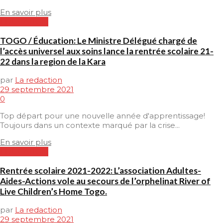
En savoir plus
EDUCATION
TOGO / Éducation: Le Ministre Délégué chargé de
l’accès universel aux soins lance la rentrée scolaire 21-
22 dans la region de la Kara
par
La redaction
29 septembre 2021
0
Top départ pour une nouvelle année d'apprentissage!
Toujours dans un contexte marqué par la crise...
En savoir plus
EDUCATION
Rentrée scolaire 2021-2022: L’association Adultes-
Aides-Actions vole au secours de l’orphelinat River of
Live Children’s Home Togo.
par
La redaction
29 septembre 2021