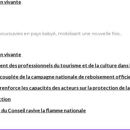
on vivante
t poursuivies en pays kabyè, mobilisant une nouvelle fois...
on vivante
ent des professionnels du tourisme et de la culture dans l
 couplée de la campagne nationale de reboisement offic
orce les capacités des acteurs sur la protection de la 
ction
 du Conseil ravive la flamme nationale