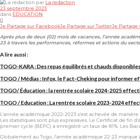
par
La redaction
23 septembre 2023
dans
EDUCATION
0
Je Partage sur Facebook
Je Partage sur Twitter
Je Partage
Après plus de deux (02) mois de vacances, l’année académi
23 à travers les performances, réformes et actions du sect
A lire aussi :
TOGO-KARA : Des repas équilibrés et chauds disponibles
TOGO / Médias : Infox, le Fact-Cheking pour informer e
TOGO/ Éducation : la rentrée scolaire 2024-2025 effecti
TOGO / Education : La rentrée scolaire 2023-2024 effecti
L’année académique 2022-2023 s’est achevée de manière sati
Les statistiques sont plus expressives. Le Certificat de fi
premier cycle (BEPC) a enregistré un taux de 81%. Les Bacc
Globalement au Togo, l’année académique 22-23 marque à