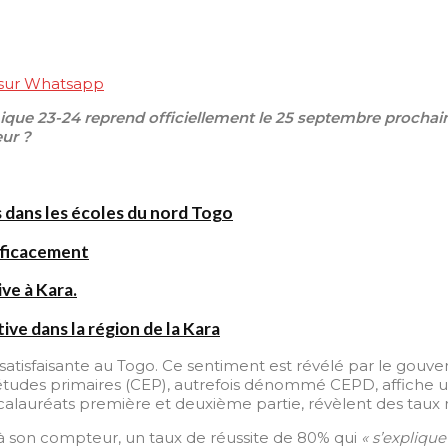
 sur Whatsapp
que 23-24 reprend officiellement le 25 septembre prochain
eur ?
 dans les écoles du nord Togo
fficacement
ve à Kara.
ve dans la région de la Kara
sfaisante au Togo. Ce sentiment est révélé par le gouvernem
n d’études primaires (CEP), autrefois dénommé CEPD, affiche 
alauréats première et deuxième partie, révèlent des taux r
 son compteur, un taux de réussite de 80% qui
« s’explique