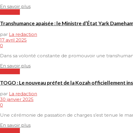
En savoir plus
SOCIETE
Transhumance apaisée : le Ministre d’État Yark Dameham
par
La redaction
17 avril 2025
0
Dans sa volonté constante de promouvoir une transhumance 
En savoir plus
SOCIETE
TOGO : Le nouveau préfet de la Kozah officiellement ins
par
La redaction
30 janvier 2025
0
Une cérémonie de passation de charges s’est tenue le mardi 
En savoir plus
SOCIETE