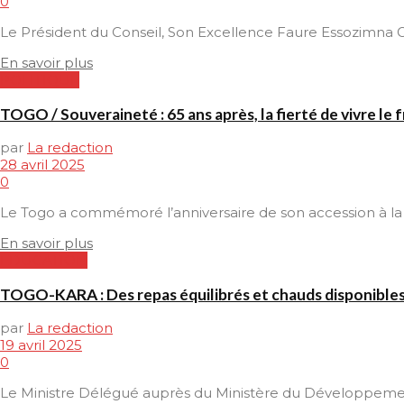
0
Le Président du Conseil, Son Excellence Faure Essozimna Gn
En savoir plus
POLITIQUE
TOGO / Souveraineté : 65 ans après, la fierté de vivre le
par
La redaction
28 avril 2025
0
Le Togo a commémoré l’anniversaire de son accession à la s
En savoir plus
EDUCATION
TOGO-KARA : Des repas équilibrés et chauds disponibles
par
La redaction
19 avril 2025
0
Le Ministre Délégué auprès du Ministère du Développement à 