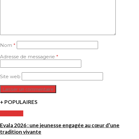
Nom
*
Adresse de messagerie
*
Site web
+ POPULAIRES
CULTURE
Evala 2026 : une jeunesse engagée au cœur d’une
tradition vivante