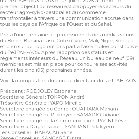
du ReJPAH-AOS les 03 et 04 juillet 2025 à Lomé. Le
premier objectif du réseau est d’appuyer les acteurs du
secteur agro-sylvo-pastoral et du commerce
transfrontalier à travers une communication accrue dans
tous les pays de l’Afrique de l’Ouest et du Sahel.
Près d’une trentaine de professionnels des médias venus
du Bénin, Burkina Faso, Côte d’Ivoire, Mali, Niger, Sénégal
et bien sûr du Togo ont pris part à l’assemblée constitutive
du ReJPAH-AOS. Après l’adoption des statuts et
règlements intérieurs du Réseau, un bureau de neuf (09)
membres est mis en place pour conduire ses activités
durant les cinq (05) prochaines années.
Voici la composition du bureau directeur du ReJPAH-AOS :
Président : PODJOLEY Essonana
Secrétaire Général : TOKPON André
Trésorière Générale : YAPO Mireille
Secrétaire chargée du Genre : OUATTARA Mariam
Secrétaire chargé du Plaidoyer : BAMADIO Tidiane
Secrétaire chargé de la Communication : PAGNI Kévin
Secrétaire à l’Organisation : SANDANI Palakiyem
1er Conseiller : BABACAR Sène
2ème Conseiller : SANGARÉ Dirissa