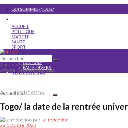
QUI SOMMES-NOUS?
NOUS ECRIRE
ACCUEIL
POLITIQUE
SOCIETE
SANTE
SPORT
ECONOMIE
MEDIA
CULTURE
Aucun résultat
FAITS DIVERS
Afficher tous les résultats
INTERNATIONAL
COOPERATION
DIASPORA
Accueil
EDUCATION
Aucun résultat
Togo/ la date de la rentrée univer
Afficher tous les résultats
par
La redaction
28 octobre 2020