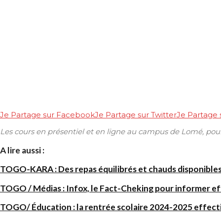
Je Partage sur Facebook
Je Partage sur Twitter
Je Partage
Les cours en présentiel et en ligne au campus de Lomé, pour 
A lire aussi :
TOGO-KARA : Des repas équilibrés et chauds disponibles
TOGO / Médias : Infox, le Fact-Cheking pour informer e
TOGO/ Éducation : la rentrée scolaire 2024-2025 effecti