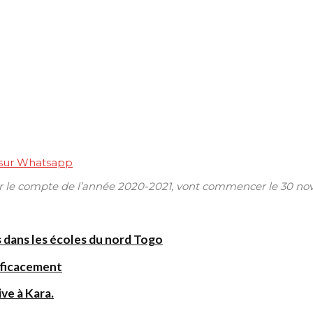
 sur Whatsapp
le compte de l’année 2020-2021, vont commencer le 30 novembr
 dans les écoles du nord Togo
fficacement
ve à Kara.