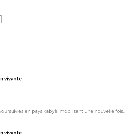
on vivante
t poursuivies en pays kabyè, mobilisant une nouvelle fois...
on vivante