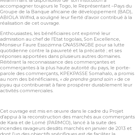
Réaffirmant la disponibilité de son institution à
accompagner toujours le Togo, le Représentant –Pays du
Groupe de la Banque africaine de développement (BAD),
ABIOLA Wilfrid, a souligné leur fierté d’avoir contribué à la
réalisation de cet ouvrage.
Enthousiastes, les bénéficiaires ont exprimé leur
admiration au chef de l’Etat togolais, Son Excellence,
Monsieur Faure Essozimna GNASSINGBE pour sa lutte
quotidienne contre la pauvreté et la précarité ; et ses
réponses apportées dans plusieurs autres domaines.
Réitérant la reconnaissance des commerçantes et
commerçantes à la plus haute autorité du pays, le porte-
parole des commerçants, KPEKPASSE Somahalo, a promis
au nom des bénéficiaires,
« de prendre grand soin »
de ce
joyau qui contribuerait à faire prospérer durablement leur
activités commerciales.
Cet ouvrage est mis en œuvre dans le cadre du Projet
d’appui à la reconstruction des marchés aux commerçants
de Kara et de Lomé (PARMCO), lancé à la suite des
incendies ravageurs desdits marchés en janvier de 2013 et
dont l’un des objectifs spécifiques est de faciliter la