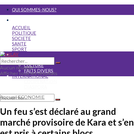
QUI SOMMES-NOUS?
NOUS ECRIRE
ACCUEIL
POLITIQUE
SOCIETE
SANTE
SPORT
ECONOMIE
MEDIA
CULTURE
Aucun résultat
FAITS DIVERS
Afficher tous les résultats
INTERNATIONAL
COOPERATION
DIASPORA
Accueil
ECONOMIE
Aucun résultat
Un feu s’est déclaré au grand
Afficher tous les résultats
marché provisoire de Kara et s’en
est pris à certains blocs