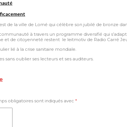
unauté
fficacement
t de la ville de Lomé qui célèbre son jubilé de bronze dan
mmunauté à travers un programme diversifié qui s’adapte au
me et de citoyenneté restent le leitmotiv de Radio Carré Je
er lié à la crise sanitaire mondiale.
s sans oublier ses lecteurs et ses auditeurs.
ce
ps obligatoires sont indiqués avec
*