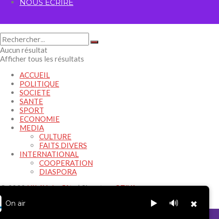
NOUS ECRIRE
Aucun résultat
Afficher tous les résultats
ACCUEIL
POLITIQUE
SOCIETE
SANTE
SPORT
ECONOMIE
MEDIA
CULTURE
FAITS DIVERS
INTERNATIONAL
COOPERATION
DIASPORA
© 2020
HILAY -La flûte
| Signature
OTIYA
.
▶️
🔊
On air
✖