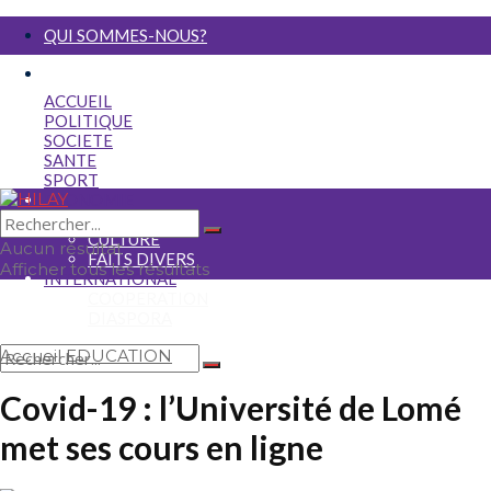
QUI SOMMES-NOUS?
NOUS ECRIRE
ACCUEIL
POLITIQUE
SOCIETE
SANTE
SPORT
ECONOMIE
MEDIA
CULTURE
Aucun résultat
FAITS DIVERS
Afficher tous les résultats
INTERNATIONAL
COOPERATION
DIASPORA
Accueil
EDUCATION
Aucun résultat
Covid-19 : l’Université de Lomé
Afficher tous les résultats
met ses cours en ligne