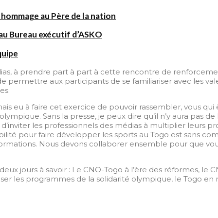
 hommage au Père de la nation
au Bureau exécutif d’ASKO
quipe
dias, à prendre part à part à cette rencontre de renforcem
t de permettre aux participants de se familiariser avec les v
es.
is eu à faire cet exercice de pouvoir rassembler, vous qui
lympique. Sans la presse, je peux dire qu’il n’y aura pas 
’inviter les professionnels des médias à multiplier leurs pr
lité pour faire développer les sports au Togo est sans co
nformations. Nous devons collaborer ensemble pour que vous pu
x jours à savoir : Le CNO-Togo à l’ère des réformes, le CNO
ser les programmes de la solidarité olympique, le Togo en 