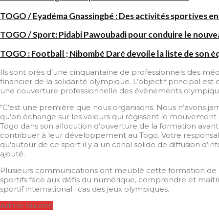
TOGO / Eyadéma Gnassingbé : Des activités sportives en
TOGO / Sport: Pidabi Pawoubadi pour conduire le nouve
TOGO : Football ; Nibombé Daré devoile la liste de son é
Ils sont près d’une cinquantaine de professionnels des mé
financier de la solidarité olympique. L’objectif principal es
une couverture professionnelle des évènements olympiqu
“C’est une première que nous organisons. Nous n’avons jama
qu’on échange sur les valeurs qui régissent le mouvement o
Togo dans son allocution d’ouverture de la formation avant d
contribuer à leur développement au Togo. Votre responsabi
qu’autour de ce sport il y a un canal solide de diffusion d’i
ajouté.
Plusieurs communications ont meublé cette formation de deu
sportifs face aux défis du numérique, comprendre et maîtri
sportif international : cas des jeux olympiques.
Article Suivant