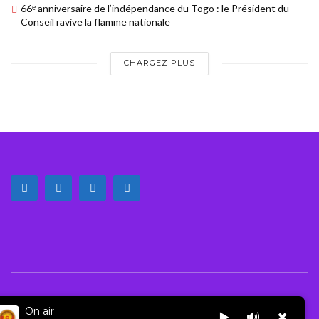
66ᵉ anniversaire de l’indépendance du Togo : le Président du
Conseil ravive la flamme nationale
CHARGEZ PLUS
© 2020 – Hilay – La Flûte
On air
▶️
🔊
✖
QUI SOMMES-NOUS?
NOUS ECRIRE