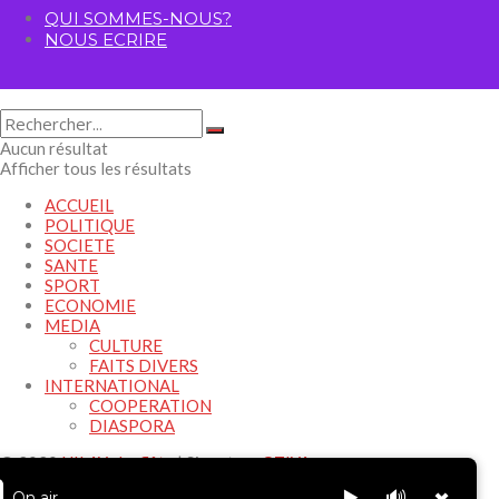
QUI SOMMES-NOUS?
NOUS ECRIRE
Aucun résultat
Afficher tous les résultats
ACCUEIL
POLITIQUE
SOCIETE
SANTE
SPORT
ECONOMIE
MEDIA
CULTURE
FAITS DIVERS
INTERNATIONAL
COOPERATION
DIASPORA
© 2020
HILAY -La flûte
| Signature
OTIYA
.
▶️
🔊
On air