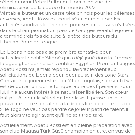
sélectionneur Peter Bulter du Liberia, en vue des
éliminatoires de la coupe du monde 2022.
Véritable buteur et un casse tête chinois pour les défenses
adverses, Adetu Kossi est courtisé aujourd’hui par les
autorités sportives libériennes pour ses prouesses réalisées
dans le championnat du pays de Georges Weah. Le joueur
a terminé trois fois de suite à la tête des buteurs du
Liberian Premier League.
Le Liberia n’est pas à sa première tentative pour
naturaliser le natif d’Aképé qui a déjà joué dans la Premier
League ghanéenne sans oublier Égyptian Premier League.
Adetu Kossi n’a jamais répondu favorablement aux
sollicitations du Liberia pour jouer au sein des Lone Stars.
Contacté, le joueur estime qu’étant togolais, son seul rêve
est de porter un jour la tunique jaune des Éperviers. Pour
lui, il n’a aucun intérêt à se naturaliser libérien. Son cœur
bat plutôt pour la sélection togolaise. Il pense un jour
pouvoir mettre son talent à la disposition de cette équipe.
Si le Togo ne veut pas perdre ce joueur pétri de talent, il
faut alors vite agir avant qu’il ne soit trop tard.
Actuellement, Adetu Kossi est en pleine préparation avec
son club Magusa Türk Gücü champion en titre, en vue de