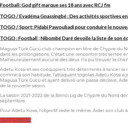
Football: God gift marque ses 18 ans avec RCJ fm
TOGO / Eyadéma Gnassingbé : Des activités sportives en
TOGO / Sport: Pidabi Pawoubadi pour conduire le nouve
TOGO : Football ; Nibombé Daré devoile la liste de son é
Magusa Türk Gücü club champion en titre de Chypre du Nord
dans les prolongations. C’était une rencontre très serrée e
Malheureusement aucune des deux n’a pu trouver le chemi
Adetu Kossi et ses coéquipiers très déterminés à lancer la no
comme à son habitude, l’attaquant togolais Adetu Kossi a 
Magusa Türk Gücü et ayant délivré une passe décisive, Adetu
de la nouvelle saison.
La saison 2021-2022 de la Birinci Lig de Chypre du Nord d
septembre.
Pour Adetu Kossi, l’objectif reste le même. Aider son club à 
Article Suivant