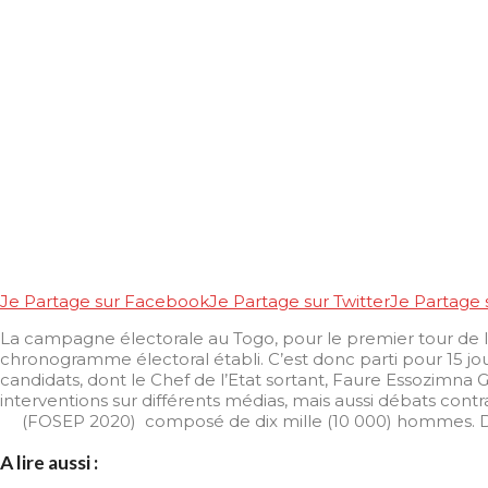
Je Partage sur Facebook
Je Partage sur Twitter
Je Partage
La campagne électorale au Togo, pour le premier tour de l’
chronogramme électoral établi. C’est donc parti pour 15 jou
candidats, dont le Chef de l’Etat sortant, Faure Essozimna 
interventions sur différents médias, mais aussi débats contra
(FOSEP 2020) composé de dix mille (10 000) hommes. De ce 
A lire aussi :