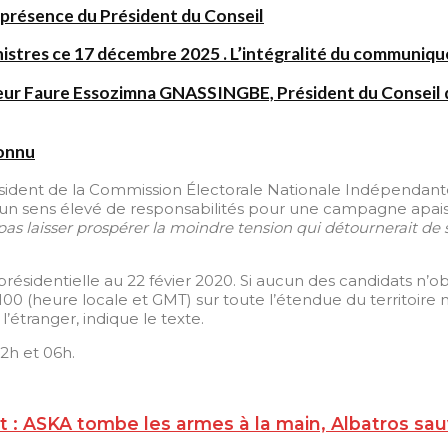
présence du Président du Conseil
nistres ce 17 décembre 2025 . L’intégralité du communiqué
sieur Faure Essozimna GNASSINGBE, Président du Conseil 
connu
Président de la Commission Électorale Nationale Indépenda
 à un sens élevé de responsabilités pour une campagne apai
e pas laisser prospérer la moindre tension qui détournerait d
 présidentielle au 22 févier 2020. Si aucun des candidats n’o
0 (heure locale et GMT) sur toute l’étendue du territoire 
’étranger, indique le texte.
22h et 06h.
rt : ASKA tombe les armes à la main, Albatros sau