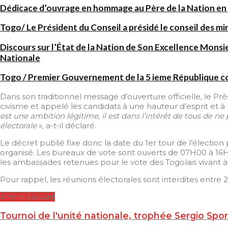
Dédicace d’ouvrage en hommage au Père de la Nation en 
Togo/ Le Président du Conseil a présidé le conseil des mi
Discours sur l’État de la Nation de Son Excellence Mon
Nationale
Togo / Premier Gouvernement de la 5 ieme République 
Dans son traditionnel message d’ouverture officielle, le 
civisme et appelé les candidats à une hauteur d’esprit et
est une ambition légitime, il est dans l’intérêt de tous de n
électorale
», a-t-il déclaré.
Le décret publié fixe donc la date du 1er tour de l’élection
organisé. Les bureaux de vote sont ouverts de 07H00 à 16H0
les ambassades retenues pour le vote des Togolais vivant à l
Pour rappel, les réunions électorales sont interdites entre 
Article Suivant
Tournoi de l'unité nationale, trophée Sergio Spo