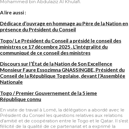
Mohammed bin Abdulaziz Al Khulafi.
A lire aussi :
Dédicace d’ouvrage en hommage au Père de la Nation en
présence du Président du Conseil
Togo/ Le Président du Conseil a présidé le conseil des
ministres ce 17 décembre 2025 . L’intégralité du
communiqué de ce conseil des ministres
Discours sur l’État de la Nation de Son Excellence
Monsieur Faure Essozimna GNASSINGBE, Président du
Conseil de la République Togolaise, devant l’Assemblée
Nationale
Togo / Premier Gouvernement de la 5 ieme
République connu
En visite de travail à Lomé, la délégation a abordé avec le
Président du Conseil les questions relatives aux relations
d’amitié et de coopération entre le Togo et le Qatar. Il s’est
félicité de la qualité de ce partenariat et a exprimé la