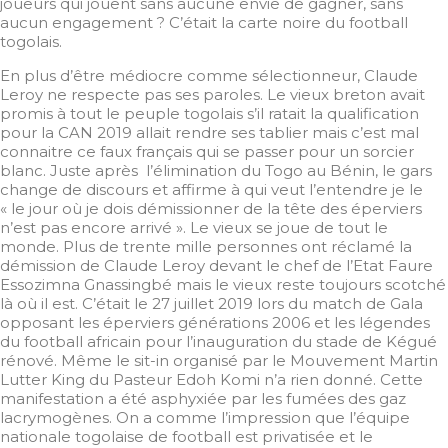
joueurs qui jouent sans aucune envie de gagner, sans
aucun engagement ? C’était la carte noire du football
togolais.
En plus d’être médiocre comme sélectionneur, Claude
Leroy ne respecte pas ses paroles. Le vieux breton avait
promis à tout le peuple togolais s’il ratait la qualification
pour la CAN 2019 allait rendre ses tablier mais c’est mal
connaitre ce faux français qui se passer pour un sorcier
blanc. Juste après l’élimination du Togo au Bénin, le gars
change de discours et affirme à qui veut l’entendre je le
« le jour où je dois démissionner de la tête des éperviers
n’est pas encore arrivé ». Le vieux se joue de tout le
monde. Plus de trente mille personnes ont réclamé la
démission de Claude Leroy devant le chef de l’Etat Faure
Essozimna Gnassingbé mais le vieux reste toujours scotché
là où il est. C’était le 27 juillet 2019 lors du match de Gala
opposant les éperviers générations 2006 et les légendes
du football africain pour l’inauguration du stade de Kégué
rénové. Même le sit-in organisé par le Mouvement Martin
Lutter King du Pasteur Edoh Komi n’a rien donné. Cette
manifestation a été asphyxiée par les fumées des gaz
lacrymogènes. On a comme l’impression que l’équipe
nationale togolaise de football est privatisée et le