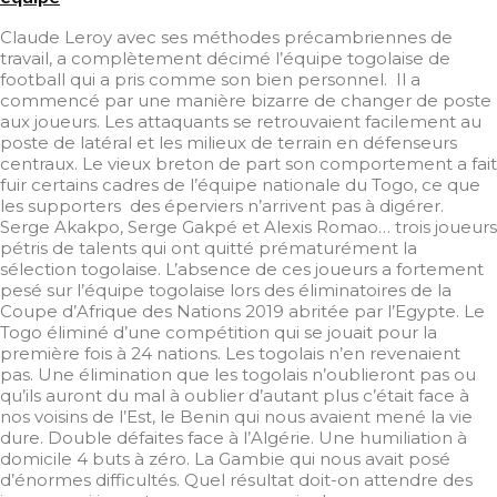
Claude Leroy avec ses méthodes précambriennes de
travail, a complètement décimé l’équipe togolaise de
football qui a pris comme son bien personnel. Il a
commencé par une manière bizarre de changer de poste
aux joueurs. Les attaquants se retrouvaient facilement au
poste de latéral et les milieux de terrain en défenseurs
centraux. Le vieux breton de part son comportement a fait
fuir certains cadres de l’équipe nationale du Togo, ce que
les supporters des éperviers n’arrivent pas à digérer.
Serge Akakpo, Serge Gakpé et Alexis Romao… trois joueurs
pétris de talents qui ont quitté prématurément la
sélection togolaise. L’absence de ces joueurs a fortement
pesé sur l’équipe togolaise lors des éliminatoires de la
Coupe d’Afrique des Nations 2019 abritée par l’Egypte. Le
Togo éliminé d’une compétition qui se jouait pour la
première fois à 24 nations. Les togolais n’en revenaient
pas. Une élimination que les togolais n’oublieront pas ou
qu’ils auront du mal à oublier d’autant plus c’était face à
nos voisins de l’Est, le Benin qui nous avaient mené la vie
dure. Double défaites face à l’Algérie. Une humiliation à
domicile 4 buts à zéro. La Gambie qui nous avait posé
d’énormes difficultés. Quel résultat doit-on attendre des