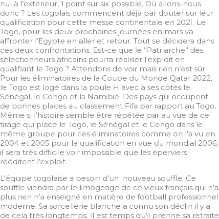
nul à l’extérieur, 1 point sur six possible. Où allons-nous
donc ? Les togolais commencent déjà par douter sur leur
qualification pour cette messe continentale en 2021. Le
Togo, pour les deux prochaines journées en mars va
affronter l’Egypte en aller et retour. Tout se décidera dans
ces deux confrontations. Est-ce que le ‘’Patriarche’’ des
sélectionneurs africains pourra réaliser l’exploit en
qualifiant le Togo ? Attendons de voir mais rien n’est sûr.
Pour les éliminatoires de la Coupe du Monde Qatar 2022,
le Togo est logé dans la poule H avec à ses côtés le
Sénégal, le Congo et la Namibie. Des pays qui occupent
de bonnes places au classement Fifa par rapport au Togo.
Même si l’histoire semble être répétée par au vue de ce
tirage qui place le Togo, le Sénégal et le Congo dans le
même groupe pour ces éliminatoires comme on l’a vu en
2004 et 2005 pour la qualification en vue du mondial 2006,
il sera très difficile voir impossible que les éperviers
rééditent l’exploit.
L’équipe togolaise a besoin d’un nouveau souffle. Ce
souffle viendra par le limogeage de ce vieux français qui n’a
plus rien n’a enseigné en matière de football professionnel
moderne. Sa sorcellerie blanche a connu son déclin il y a
de cela très longtemps. Il est temps qu’il prenne sa retraite