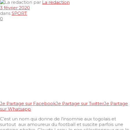
par
La redaction
3 février 2020
dans
SPORT
0
Je Partage sur Facebook
Je Partage sur Twitter
Je Partage
sur Whatsapp
C’est un nom qui donne de l’insomnie aux togolais et
surtout aux amoureux du football et suscite parfois une
certaine phobie. Claude Leroy, le pire sélectionneur que le