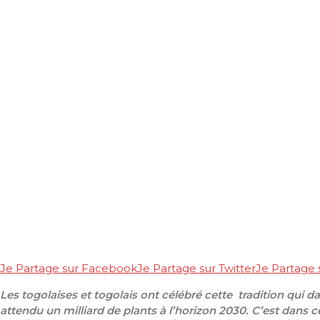
Je Partage sur Facebook
Je Partage sur Twitter
Je Partage
Les togolaises et togolais ont
célébré cette
tradition qui d
attendu un milliard de plan
ts
à l’horizon 2030. C’est dans 