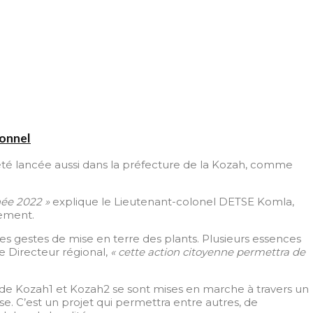
sonnel
té lancée aussi dans la préfecture de la Kozah, comme
née 2022 »
explique le Lieutenant-colonel DETSE Komla,
cement.
s gestes de mise en terre des plants. Plusieurs essences
le Directeur régional,
« cette action citoyenne permettra de
s de Kozah1 et Kozah2 se sont mises en marche à travers un
e. C’est un projet qui permettra entre autres, de