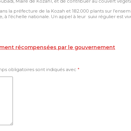
adi, Maire de Kozah1, et de contribuer au couvert végétal 
s la préfecture de la Kozah et 182.000 plants sur l’ensembl
, à l’échelle nationale. Un appel à leur suivi régulier est v
isement récompensées par le gouvernement
ps obligatoires sont indiqués avec
*