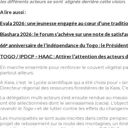
les différents acteurs se sont
aligné
s
d
errière
cette vision
.
A lire aussi :
Evala 2026 : une jeunesse engagée au cœur d’une traditi
Biashara 2026 : le forum s’achève sur une note de satisfa
66ᵉ anniversaire de l’indépendance du Togo : le Président
TOGO / IPDCP – HAAC : Attirer l’attention des acteurs d
En marche ensemble pour renforcer le couvert végétal pa
partout ailleurs.
A Kara, c’est le Lycée scientifique qui a été choisi pour
« la
Directeur régional des ressources forestières de la Kara. 
La délégation multi-acteurs s’est ensuite rendue au mauso
ont été sélectionnées dont le sennasiamea (cacia). L’objectif
reverdir le Togo »
et de lutter contre les effets du changem
Les municipalités se sont aussi inscrites dans cette persp
projet de reboisement sur la route des montagnes, un itiné