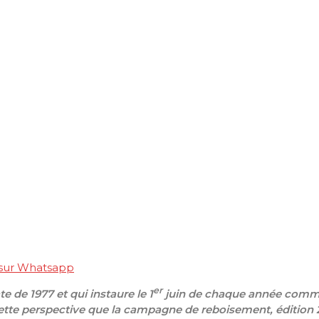
 sur Whatsapp
er
ate de 1977
et
qui
i
nstaure le 1
juin de chaque année comme 
cette perspective que la campagne de reboisement, édition 20