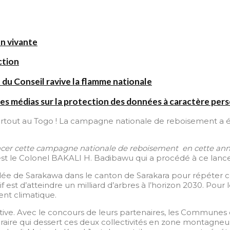
on vivante
ction
 du Conseil ravive la flamme nationale
es médias sur la protection des données à caractère per
rtout au Togo ! La campagne nationale de reboisement a é
ncer cette campagne nationale de reboisement en cette an
C’est le Colonel BAKALI H. Badibawu qui a procédé à ce lan
lée de Sarakawa dans le canton de Sarakara pour répéter ce
 est d’atteindre un milliard d’arbres à l’horizon 2030. Pour 
ent climatique.
ective. Avec le concours de leurs partenaires, les Commune
raire qui dessert ces deux collectivités en zone montagneus