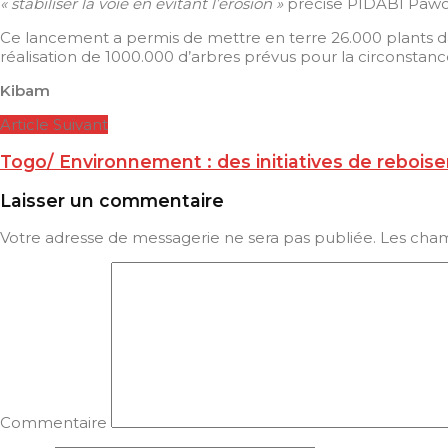
« stabiliser la voie en évitant l’érosion »
précise PIDABI Pawoub
Ce lancement a permis de mettre en terre 26.000 plants dan
réalisation de 1000.000 d’arbres prévus pour la circonstance
Kibam
Article Suivant
Togo/ Environnement : des initiatives de rebo
Laisser un commentaire
Votre adresse de messagerie ne sera pas publiée.
Les cham
Commentaire