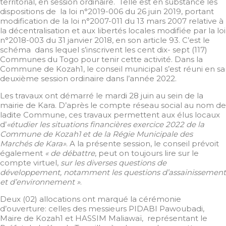
territorial, en session ordinaire. Telle est en substance les
dispositions de la loi n°2019-006 du 26 juin 2019, portant
modification de la loi n°2007-011 du 13 mars 2007 relative à
la décentralisation et aux libertés locales modifiée par la loi
n°2018-003 du 31 janvier 2018, en son article 93. C’est le
schéma dans lequel s’inscrivent les cent dix- sept (117)
Communes du Togo pour tenir cette activité. Dans la
Commune de Kozah1, le conseil municipal s’est réuni en sa
deuxième session ordinaire dans l’année 2022.
Les travaux ont démarré le mardi 28 juin au sein de la
mairie de Kara. D’après le compte réseau social au nom de
ladite Commune, ces travaux permettent aux élus locaux
d’
«étudier les situations financières exercice 2022 de la
Commune de Kozah1 et de la Régie Municipale des
Marchés de Kara»
. A la présente session, le conseil prévoit
également
« de débattre
, peut on toujours lire sur le
compte virtuel,
sur les diverses questions de
développement, notamment les questions d’assainissement
et d’environnement »
.
Deux (02) allocations ont marqué la cérémonie
d’ouverture: celles des messieurs PIDABI Pawoubadi,
Maire de Kozah1 et HASSIM Maliawaï, représentant le