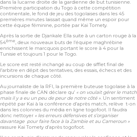
dans la lucarne droite de la gardienne de but tunisienne.
Première participation du Togo à cette compétition
continentale, le fond de jeu des togolaises dans les 45
premières minutes laissait quand même un espoir pour
cette équipe féminine, portée par Kaï Tomety.
Après la sortie de Djankale Ella suite à un carton rouge à la
ème
54
, deux nouveaux buts de l’équipe maghrébine
enrichissent le marcquois portant le score à 4 pour la
Tunisie et toujours 1 pour le Togo.
Le score est resté inchangé au coup de sifflet final de
l’arbitre en dépit des tentatives, des essais, échecs et des
incursions de chaque côté.
Au journaliste de la RFI, la première buteuse togolaise à la
phase finale de CAN déclare qu’
« on voulait gérer le match
mais il y a eu un peu de peur de notre côté »
. Un sentiment
répété par Kaï à la conférence d’après match, relève t-on
dans les colonnes du média en ligne togofoot. Il faudra
donc nettoyer
« les erreurs défensives et s’organiser
davantage pour faire face à la Zambie et au Cameroun »
rassure Kaï Tomety d’après togofoot.