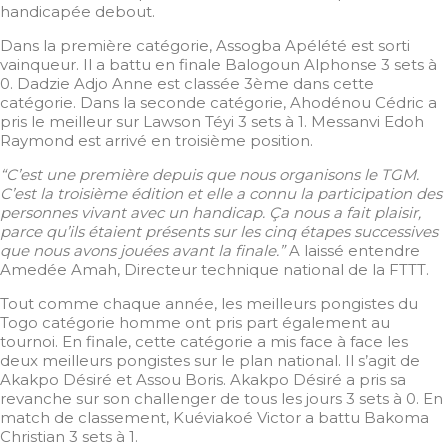
handicapée debout.
Dans la première catégorie, Assogba Apélété est sorti
vainqueur. Il a battu en finale Balogoun Alphonse 3 sets à
0. Dadzie Adjo Anne est classée 3ème dans cette
catégorie. Dans la seconde catégorie, Ahodénou Cédric a
pris le meilleur sur Lawson Téyi 3 sets à 1. Messanvi Edoh
Raymond est arrivé en troisième position.
“C’est une première depuis que nous organisons le TGM.
C’est la troisième édition et elle a connu la participation des
personnes vivant avec un handicap. Ça nous a fait plaisir,
parce qu’ils étaient présents sur les cinq étapes successives
que nous avons jouées avant la finale.”
A laissé entendre
Amedée Amah, Directeur technique national de la FTTT.
Tout comme chaque année, les meilleurs pongistes du
Togo catégorie homme ont pris part également au
tournoi. En finale, cette catégorie a mis face à face les
deux meilleurs pongistes sur le plan national. Il s’agit de
Akakpo Désiré et Assou Boris. Akakpo Désiré a pris sa
revanche sur son challenger de tous les jours 3 sets à 0. En
match de classement, Kuéviakoé Victor a battu Bakoma
Christian 3 sets à 1.