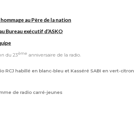
 hommage au Père de la nation
au Bureau exécutif d’ASKO
quipe
ème
ion du 23
anniversaire de la radio.
 RCJ habillé en blanc-bleu et Kasséré SABI en vert-citron
amme de radio carré-jeunes