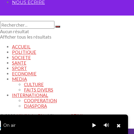
NOUS ECRIRE
Aucun résultat
Afficher tous les résultats
ACCUEIL
POLITIQUE
SOCIETE
SANTE
SPORT
ECONOMIE
MEDIA
CULTURE
FAITS DIVERS
INTERNATIONAL
COOPERATION
DIASPORA
© 2020
HILAY -La flûte
| Signature
OTIYA
.
▶️
🔊
On air
✖