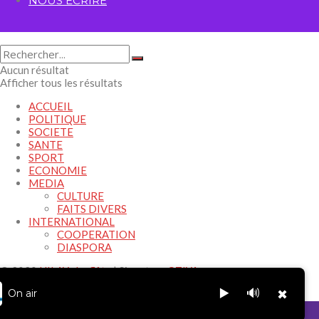
NOUS ECRIRE
Aucun résultat
Afficher tous les résultats
ACCUEIL
POLITIQUE
SOCIETE
SANTE
SPORT
ECONOMIE
MEDIA
CULTURE
FAITS DIVERS
INTERNATIONAL
COOPERATION
DIASPORA
© 2020
HILAY -La flûte
| Signature
OTIYA
.
▶️
🔊
On air
✖
Autorisation de la HAAC - N°0024/HAAC/12-2020/pl/P