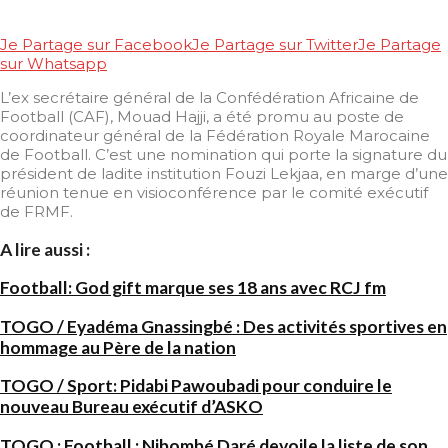
Je Partage sur Facebook
Je Partage sur Twitter
Je Partage
sur Whatsapp
L’ex secrétaire général de la Confédération Africaine de
Football (CAF), Mouad Hajji, a été promu au poste de
coordinateur général de la Fédération Royale Marocaine
de Football. C’est une nomination qui porte la signature du
président de ladite institution Fouzi Lekjaa, en marge d’une
réunion tenue en visioconférence par le comité exécutif
de FRMF.
A lire aussi :
Football: God gift marque ses 18 ans avec RCJ fm
TOGO / Eyadéma Gnassingbé : Des activités sportives en
hommage au Père de la nation
TOGO / Sport: Pidabi Pawoubadi pour conduire le
nouveau Bureau exécutif d’ASKO
TOGO : Football ; Nibombé Daré devoile la liste de son