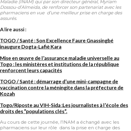
Maladie (INAM) qui par son directeur général, Myriam
Dossou-d’Almeida, de renforcer son partenariat avec les
pharmaciens en vue d’une meilleur prise en charge des
assurés.
A lire aussi :
TOGO / Santé : Son Excellence Faure Gnassingbé
inaugure Dogta-Lafiè Kara
Mise en œuvre de l’assurance maladie universelle au
Togo : les ministères et institutions de la république
renforcent leurs capacités
TOGO / Santé : démarrage d’une mini-campagne de
vaccination contre la méningite dans la préfecture de
Kozah
Togo/Riposte au VIH-Sida :Les journalistes à l’école des
droits des “populations clés”.
Au cours de cette journée, l’INAM a échangé avec les
pharmaciens sur leur rôle dans la prise en charge des