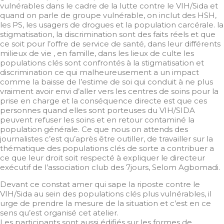
vulnérables dans le cadre de la lutte contre le VIH/Sida et
quand on parle de groupe vulnérable, on inclut des HSH,
les PS, les usagers de drogues et la population carcérale. la
stigmatisation, la discrimination sont des faits réels et que
ce soit pour l’offre de service de santé, dans leur différents
milieux de vie , en famille, dans les lieux de culte les
populations clés sont confrontés à la stigmatisation et
discrimination ce qui malheureusement a un impact
comme la baisse de l’estime de soi qui conduit à ne plus
vraiment avoir envi d’aller vers les centres de soins pour la
prise en charge et la conséquence directe est que ces
personnes quand elles sont porteuses du VIH/SIDA
peuvent refuser les soins et en retour contaminé la
population générale. Ce que nous on attends des
journalistes c’est qu’après être outiller, de travailler sur la
thématique des populations clés de sorte a contribuer a
ce que leur droit soit respecté à expliquer le directeur
exécutif de l’association club des 7jours, Selom Agbomadi.
Devant ce constat amer qui sape la riposte contre le
VIH/Sida au sein des populations clés plus vulnérables, il
urge de prendre la mesure de la situation et c’est en ce
sens qu’est organisé cet atelier.
Les participants sont aussi édifiés sur les formes de