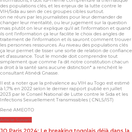
informations, il doit lui-même comprendre la thématique
des populations clés, et les enjeux de la lutte contre le
VIH/Sida au sein de ces groupes cibles surtout.
on ne réuni par les journalistes pour leur demander de
changer leur mentalité, ou leur jugement sur la question
mais plutôt on leur explique qu’il ait l’information et quand
ils ont l’information ça leur facilite le choix des angles de
traitement de l’information et ils sauront comment trouver
les personnes ressources. Au niveau des populations clés
ça leur permet de tisser une sorte de relation de confiance
et d’assurance. Tout le monde doit comprendre tout
simplement que comme l’a dit notre constitution chacun
a droit à la santé sans aucune distinction* a renchérit le
consultant Atinédi Gnasse.
Il est a noter que la prévalence au VIH au Togo est estimé
à 1,7% en 2022 selon le dernier rapport publié en juillet
2023 par le Conseil National de Lutte contre le Sida et les
Infections Sexuellement Transmissibles ( CNLS/IST)
René AMEOTO
Article Suivant
JO Paris 2024: Le breaking togolais déjà dans la