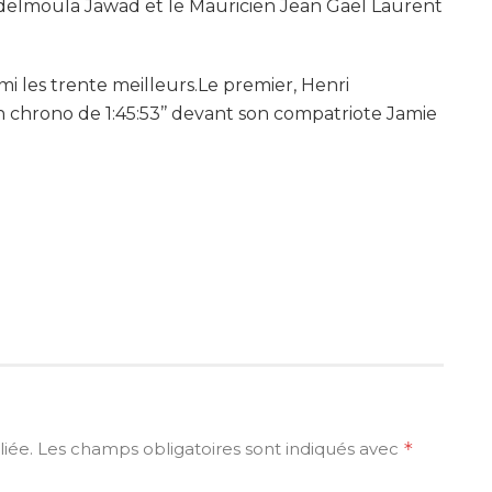
bdelmoula Jawad et le Mauricien Jean Gael Laurent
mi les trente meilleurs.Le premier, Henri
 chrono de 1:45:53’’ devant son compatriote Jamie
iée.
Les champs obligatoires sont indiqués avec
*