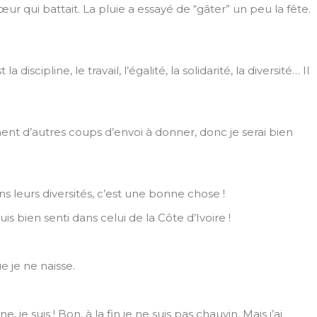
ur qui battait. La pluie a essayé de “gâter” un peu la fête.
cipline, le travail, l’égalité, la solidarité, la diversité… Il
ement d’autres coups d’envoi à donner, donc je serai bien
ns leurs diversités, c’est une bonne chose !
suis bien senti dans celui de la Côte d’Ivoire !
e je ne naisse.
 je suis ! Bon, à la fin je ne suis pas chauvin. Mais j’ai