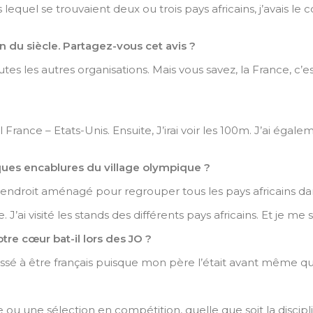
uel se trouvaient deux ou trois pays africains, j’avais le cœ
n du siècle. Partagez-vous cet avis ?
s autres organisations. Mais vous savez, la France, c’est la dis
France – Etats-Unis. Ensuite, J’irai voir les 100m. J’ai égal
lques encablures du village olympique ?
 un endroit aménagé pour regrouper tous les pays africains da
. J’ai
visité les stands des différents pays africains. Et je me 
otre cœur bat-il lors des JO ?
sé à être français puisque mon père l’était avant même qu
e ou une sélection en compétition, quelle que soit la discipline,