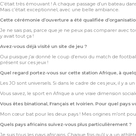
C’était très émouvant ! A chaque passage d’un bateau dans leq
Mais c’était exceptionnel, avec une belle ambiance.
Cette cérémonie d’ouverture a été qualifiée d’organisatio
Je ne sais pas, parce que je ne peux pas comparer avec toutes le
y avait tout ça !
Avez-vous déjà visité un site de jeu ?
Oui puisque j’ai donné le coup d’envoi du match de football 
présent sur ces jeux !
Quel regard portez-vous sur cette station Afrique, à que
Les JO sont universels. Si dans le cadre de ces jeux, il y a
Vous savez, le sport en Afrique a une vraie dimension sociale
Vous êtes binational, Français et Ivoirien. Pour quel pays v
Mon cœur bat pour les deux pays ! Mes origines m’ont pous
Quels pays africains suivez-vous plus particulièrement ?
Je suis tous les pays africains. Chaque fois qu’il y a un athlèt