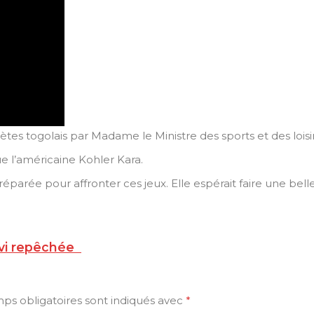
es togolais par Madame le Ministre des sports et des loisir
que l’américaine Kohler Kara.
préparée pour affronter ces jeux. Elle espérait faire une bel
nvi repêchée
ps obligatoires sont indiqués avec
*