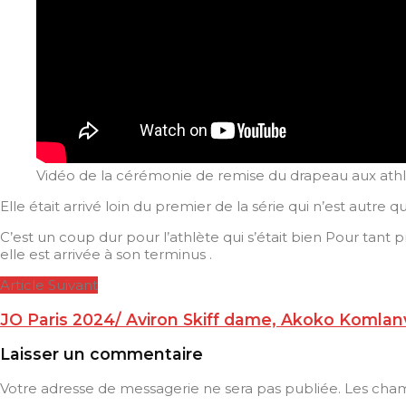
Vidéo de la cérémonie de remise du drapeau aux athlèt
Elle était arrivé loin du premier de la série qui n’est autre 
C’est un coup dur pour l’athlète qui s’était bien Pour tant 
elle est arrivée à son terminus .
Article Suivant
JO Paris 2024/ Aviron Skiff dame, Akoko Komla
Laisser un commentaire
Votre adresse de messagerie ne sera pas publiée.
Les cham