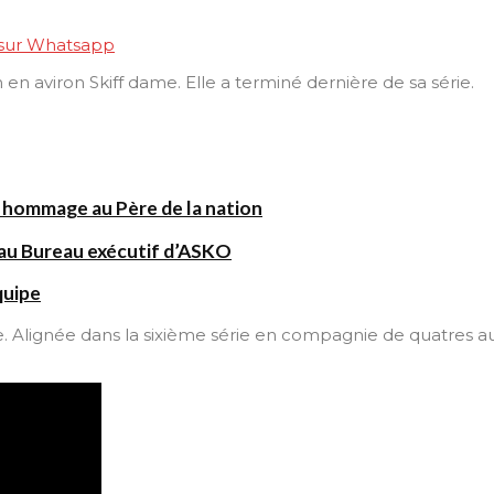
 sur Whatsapp
n aviron Skiff dame. Elle a terminé dernière de sa série.
 hommage au Père de la nation
au Bureau exécutif d’ASKO
quipe
Alignée dans la sixième série en compagnie de quatres autre