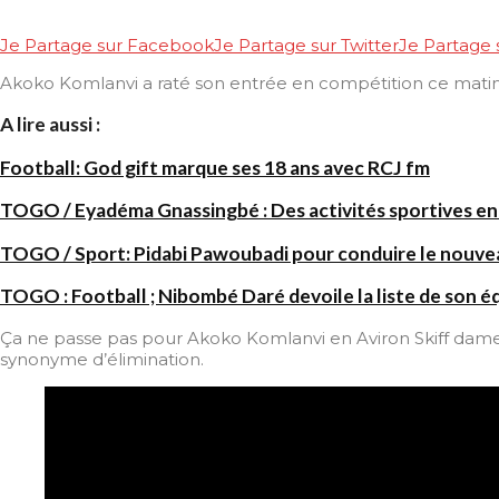
Je Partage sur Facebook
Je Partage sur Twitter
Je Partage
Akoko Komlanvi a raté son entrée en compétition ce matin e
A lire aussi :
Football: God gift marque ses 18 ans avec RCJ fm
TOGO / Eyadéma Gnassingbé : Des activités sportives en
TOGO / Sport: Pidabi Pawoubadi pour conduire le nouve
TOGO : Football ; Nibombé Daré devoile la liste de son é
Ça ne passe pas pour Akoko Komlanvi en Aviron Skiff dame. 
synonyme d’élimination.