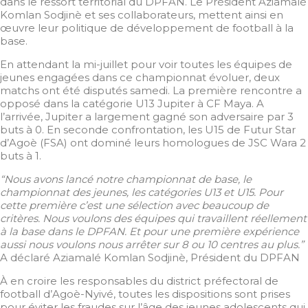
dans le ressort territorial du DPFAN. Le Président Aziamalé
Komlan Sodjinè et ses collaborateurs, mettent ainsi en
œuvre leur politique de développement de football à la
base.
En attendant la mi-juillet pour voir toutes les équipes de
jeunes engagées dans ce championnat évoluer, deux
matchs ont été disputés samedi. La première rencontre a
opposé dans la catégorie U13 Jupiter à CF Maya. A
l’arrivée, Jupiter a largement gagné son adversaire par 3
buts à 0. En seconde confrontation, les U15 de Futur Star
d’Agoè (FSA) ont dominé leurs homologues de JSC Wara 2
buts à 1.
“Nous avons lancé notre championnat de base, le
championnat des jeunes, les catégories U13 et U15. Pour
cette première c’est une sélection avec beaucoup de
critères. Nous voulons des équipes qui travaillent réellement
à la base dans le DPFAN. Et pour une première expérience
aussi nous voulons nous arrêter sur 8 ou 10 centres au plus.”
A déclaré Aziamalé Komlan Sodjinè, Président du DPFAN
À en croire les responsables du district préfectoral de
football d’Agoè-Nyivé, toutes les dispositions sont prises
pour éviter les fraudes sur l’âge des jeunes adolescents qui