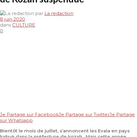
par
La redaction
8 juin 2020
dans
CULTURE
0
Je Partage sur Facebook
Je Partage sur Twitter
Je Partage
sur Whatsapp
Bientôt le mois de juillet, s’annoncent les Evala en pays
kabyè dans la
préfecture de
kozah . Mais cette année