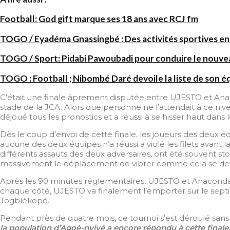
Football: God gift marque ses 18 ans avec RCJ fm
TOGO / Eyadéma Gnassingbé : Des activités sportives en
TOGO / Sport: Pidabi Pawoubadi pour conduire le nouve
TOGO : Football ; Nibombé Daré devoile la liste de son é
C’était une finale âprement disputée entre UJESTO et Anaco
stade de la JCA. Alors que personne ne l’attendait à ce ni
déjoué tous les pronostics et a réussi à se hisser haut dans
Dès le coup d’envoi de cette finale, les joueurs des deux éq
aucune des deux équipes n’a réussi a violé les filets avant
différents assauts des deux adversaires, ont été souvent st
massivement le déplacement de vibrer comme cela se dev
Après les 90 minutes réglementaires, UJESTO et Anaconda se 
chaque côté, UJESTO va finalement l’emporter sur le septiè
Togblékopé.
Pendant près de quatre mois, ce tournoi s’est déroulé sans i
la population d’Agoè-nyivé a encore répondu à cette finale. L