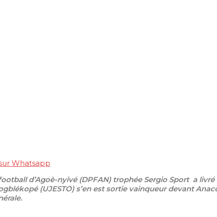
 sur Whatsapp
 football d’Agoè-nyivé (DPFAN) trophée Sergio Sport a livr
Togblékopé (UJESTO) s’en est sortie vainqueur devant Anaco
nérale.