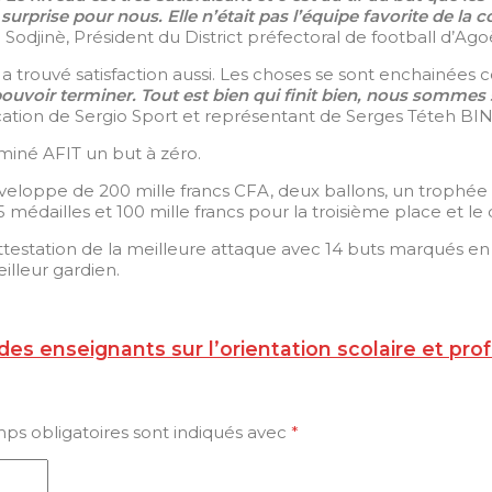
e surprise pour nous. Elle n’était pas l’équipe favorite de la
odjinè, Président du District préfectoral de football d’Ago
 a trouvé satisfaction aussi. Les choses se sont enchainée
ouvoir terminer. Tout est bien qui finit bien, nous sommes
ion de Sergio Sport et représentant de Serges Téteh BINI
iné AFIT un but à zéro.
enveloppe de 200 mille francs CFA, deux ballons, un trophée
 médailles et 100 mille francs pour la troisième place et le 
’attestation de la meilleure attaque avec 14 buts marqués 
eilleur gardien.
des enseignants sur l’orientation scolaire et pro
ps obligatoires sont indiqués avec
*