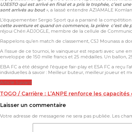
UJESTO qui est arrivé en final et a pris le trophée, c’est un
sont arrivés au bout
»
, a laissé entendre AZIAMALE Komlan S
L’équipementier Sergio Sport qui a parrainé la compétition
cette aventure et quand on commence, la prière c’est de p
réjoui Chéri ADJOGLE, membre de la cellule de Communicat
Rappelons qu’en match de classement, CSJ Mounass a dom
A l’issue de ce tournoi, le vainqueur est reparti avec une 
enveloppe de 150 mille francs et 25 médailles. Un ballon, 25
EBA FC a été désigné l’équipe fair-play et ESA FC a reçu l
individuelles à savoir : Meilleur buteur, meilleur joueur et m
Article Suivant
TOGO / Carrière : L’ANPE renforce les capacités 
Laisser un commentaire
Votre adresse de messagerie ne sera pas publiée.
Les cham