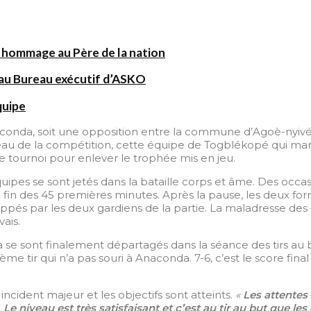
 hommage au Père de la nation
au Bureau exécutif d’ASKO
quipe
nda, soit une opposition entre la commune d’Agoè-nyivé 4 e
veau de la compétition, cette équipe de Togblékopé qui mar
 le tournoi pour enlever le trophée mis en jeu.
uipes se sont jetés dans la bataille corps et âme. Des occas
 la fin des 45 premières minutes. Après la pause, les deux 
oppés par les deux gardiens de la partie. La maladresse des 
ais.
sont finalement départagés dans la séance des tirs au but. 
me tir qui n’a pas souri à Anaconda. 7-6, c’est le score fi
ncident majeur et les objectifs sont atteints.
«
Les attentes
e niveau est très satisfaisant et c’est au tir au but que les