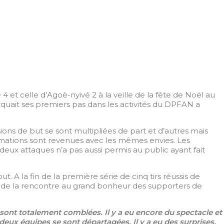
t celle d’Agoè-nyivé 2 à la veille de la fête de Noël au
quait ses premiers pas dans les activités du DPFAN a
ions de but se sont multipliées de part et d’autres mais
formations sont revenues avec les mêmes envies. Les
deux attaques n’a pas aussi permis au public ayant fait
A la fin de la première série de cinq tirs réussis de
nal de la rencontre au grand bonheur des supporters de
 sont totalement comblées. Il y a eu encore du spectacle et
 deux équipes se sont départagées. Il y a eu des surprises.