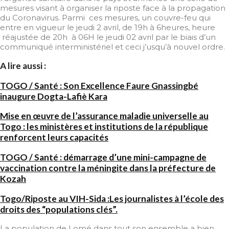
mesures visant à organiser la riposte face à la propagation
du Coronavirus. Parmi ces mesures, un couvre-feu qui
entre en vigueur le jeudi 2 avril, de 19h à 6heures, heure
réajustée de 20h à 06H le jeudi 02 avril par le biais d’un
communiqué interministériel et ceci j’usqu’à nouvel ordre.
A lire aussi :
TOGO / Santé : Son Excellence Faure Gnassingbé
inaugure Dogta-Lafiè Kara
Mise en œuvre de l’assurance maladie universelle au
Togo : les ministères et institutions de la république
renforcent leurs capacités
TOGO / Santé : démarrage d’une mini-campagne de
vaccination contre la méningite dans la préfecture de
Kozah
Togo/Riposte au VIH-Sida :Les journalistes à l’école des
droits des “populations clés”.
La population de Lomé dans tout son ensemble a bien