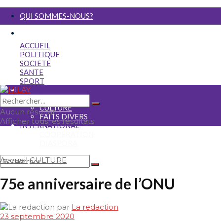
QUI SOMMES-NOUS?
NOUS ECRIRE
ACCUEIL
POLITIQUE
SOCIETE
SANTE
SPORT
ECONOMIE
MEDIA
CULTURE
Aucun résultat
FAITS DIVERS
Afficher tous les résultats
INTERNATIONAL
COOPERATION
DIASPORA
Accueil
CULTURE
Aucun résultat
75e anniversaire de l’ONU
Afficher tous les résultats
par
La redaction
23 septembre 2020