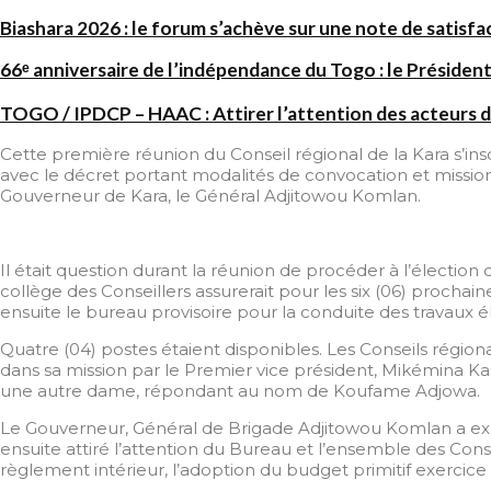
Biashara 2026 : le forum s’achève sur une note de satisfa
66ᵉ anniversaire de l’indépendance du Togo : le Président
TOGO / IPDCP – HAAC : Attirer l’attention des acteurs d
Cette première réunion du Conseil régional de la Kara s’insc
avec le décret portant modalités de convocation et missio
Gouverneur de Kara, le Général Adjitowou Komlan.
Il était question durant la réunion de procéder à l’électio
collège des Conseillers assurerait pour les six (06) procha
ensuite le bureau provisoire pour la conduite des travaux él
Quatre (04) postes étaient disponibles. Les Conseils régi
dans sa mission par le Premier vice président, Mikémina Kas
une autre dame, répondant au nom de Koufame Adjowa.
Le Gouverneur, Général de Brigade Adjitowou Komlan a exp
ensuite attiré l’attention du Bureau et l’ensemble des Cons
règlement intérieur, l’adoption du budget primitif exercice