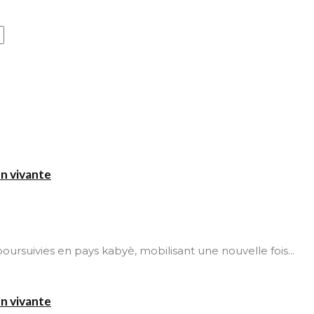
on vivante
t poursuivies en pays kabyè, mobilisant une nouvelle fois...
on vivante