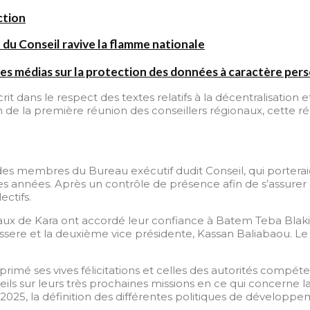
ction
 du Conseil ravive la flamme nationale
es médias sur la protection des données à caractère per
rit dans le respect des textes relatifs à la décentralisatio
n de la première réunion des conseillers régionaux, cette
n des membres du Bureau exécutif dudit Conseil, qui porterai
ines années. Après un contrôle de présence afin de s’assurer
ectifs.
onaux de Kara ont accordé leur confiance à Batem Teba Bla
sere et la deuxième vice présidente, Kassan Baliabaou. Le t
rimé ses vives félicitations et celles des autorités com
eils sur leurs très prochaines missions en ce qui concerne l
 2025, la définition des différentes politiques de développ