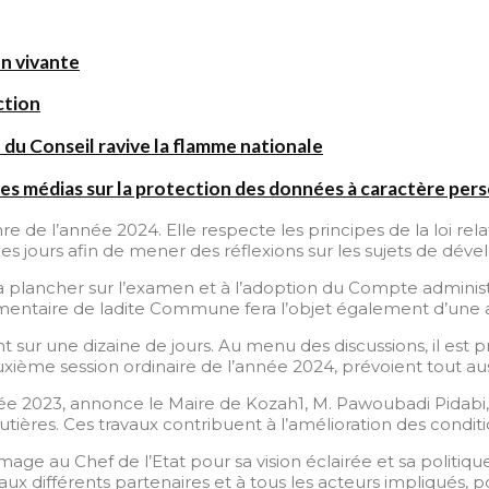
on vivante
ction
 du Conseil ravive la flamme nationale
es médias sur la protection des données à caractère per
e de l’année 2024. Elle respecte les principes de la loi relat
ues jours afin de mener des réflexions sur les sujets de dév
a plancher sur l’examen et à l’adoption du Compte adminis
ntaire de ladite Commune fera l’objet également d’une at
t sur une dizaine de jours. Au menu des discussions, il est pr
euxième session ordinaire de l’année 2024, prévoient tout 
nnée 2023, annonce le Maire de Kozah1, M. Pawoubadi Pidabi,
utières. Ces travaux contribuent à l’amélioration des cond
ge au Chef de l’Etat pour sa vision éclairée et sa politiqu
x différents partenaires et à tous les acteurs impliqués, p