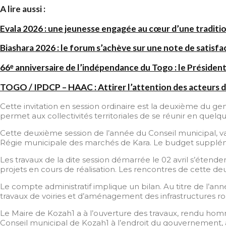
A lire aussi :
Evala 2026 : une jeunesse engagée au cœur d’une traditi
Biashara 2026 : le forum s’achève sur une note de satisfa
66ᵉ anniversaire de l’indépendance du Togo : le Président
TOGO / IPDCP – HAAC : Attirer l’attention des acteurs d
Cette invitation en session ordinaire est la deuxième du genr
permet aux collectivités territoriales de se réunir en quelq
Cette deuxième session de l’année du Conseil municipal, v
Régie municipale des marchés de Kara. Le budget suppléme
Les travaux de la dite session démarrée le 02 avril s’étenden
projets en cours de réalisation. Les rencontres de cette d
Le compte administratif implique un bilan. Au titre de l’a
travaux de voiries et d’aménagement des infrastructures ro
Le Maire de Kozah1 a à l’ouverture des travaux, rendu homma
Conseil municipal de Kozah1 à l’endroit du gouvernement, au