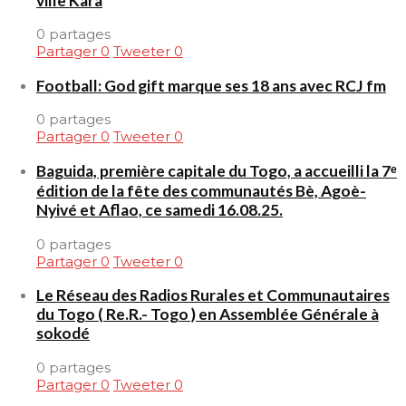
ville Kara
0 partages
Partager
0
Tweeter
0
Football: God gift marque ses 18 ans avec RCJ fm
0 partages
Partager
0
Tweeter
0
Baguida, première capitale du Togo, a accueilli la 7ᵉ
édition de la fête des communautés Bè, Agoè-
Nyivé et Aflao, ce samedi 16.08.25.
0 partages
Partager
0
Tweeter
0
Le Réseau des Radios Rurales et Communautaires
du Togo ( Re.R.- Togo ) en Assemblée Générale à
sokodé
0 partages
Partager
0
Tweeter
0