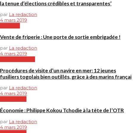
la tenue d’élections crédibles et transparentes’
par
La redaction
4 mars 2019
SOCIETE
Vente de friperie : Une porte de sortie embrigadée !
par
La redaction
4 mars 2019
COOPERATION
Procédures de visite d’un navire en mer: 12 jeunes
fusiliers togolais bien outillés, grâce à des marins françai
par
La redaction
4 mars 2019
ECONOMIE
Économie : Philippe Kokou Tchodie à la tête de l’OTR
par
La redaction
4 mars 2019
ECONOMIE