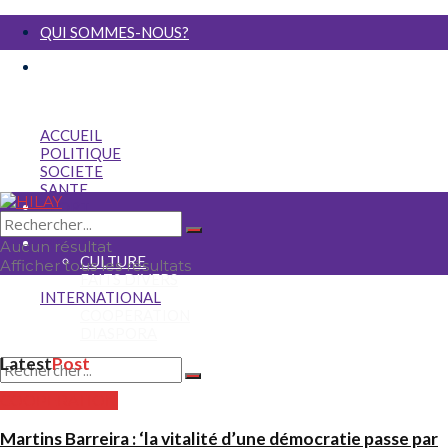
QUI SOMMES-NOUS?
NOUS ECRIRE
ACCUEIL
POLITIQUE
SOCIETE
SANTE
SPORT
ECONOMIE
MEDIA
Aucun résultat
CULTURE
Afficher tous les résultats
FAITS DIVERS
INTERNATIONAL
COOPERATION
DIASPORA
Latest
Post
Aucun résultat
COOPERATION
Afficher tous les résultats
Martins Barreira : ‘la vitalité d’une démocratie passe par