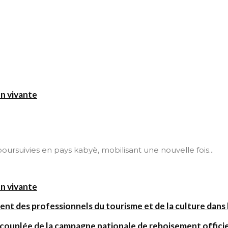
on vivante
t poursuivies en pays kabyè, mobilisant une nouvelle fois...
on vivante
ent des professionnels du tourisme et de la culture dans l
 couplée de la campagne nationale de reboisement offic