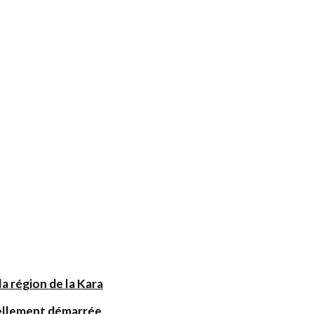
a région de la Kara
iellement démarrée