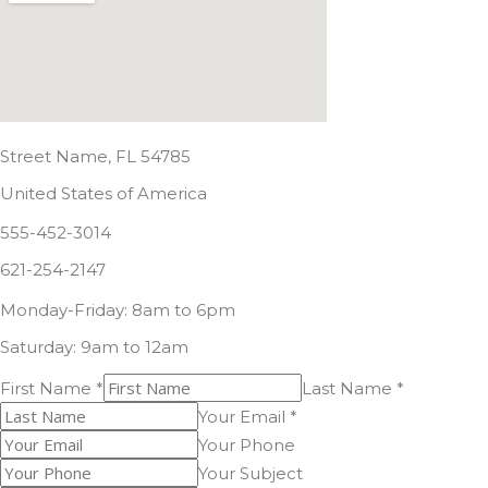
Street Name, FL 54785
United States of America
555-452-3014
621-254-2147
Monday-Friday: 8am to 6pm
Saturday: 9am to 12am
First Name *
Last Name *
Your Email *
Your Phone
Your Subject