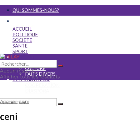
QUI SOMMES-NOUS?
NOUS ECRIRE
ACCUEIL
POLITIQUE
SOCIETE
SANTE
SPORT
ECONOMIE
MEDIA
CULTURE
Aucun résultat
FAITS DIVERS
Afficher tous les résultats
INTERNATIONAL
COOPERATION
DIASPORA
Accueil
ceni
Aucun résultat
ceni
Afficher tous les résultats